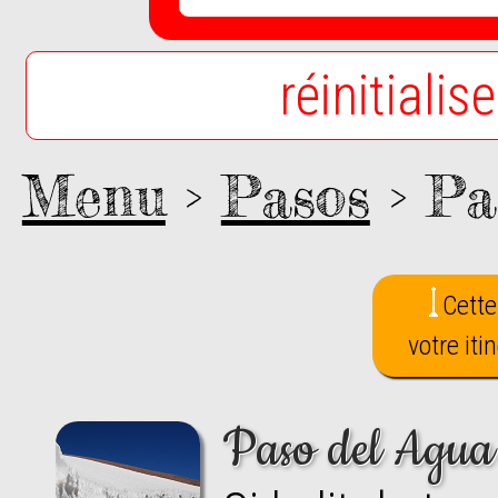
réinitialis
Menu
>
Pasos
> Pa
Cette
votre iti
Paso del Agua