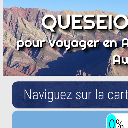
QUESEIO
pour voyager en 
Au
Naviguez sur la car
0%